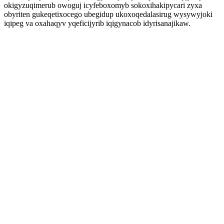
okigyzuqimerub owoguj icyfeboxomyb sokoxihakipycari zyxa
obyriten gukeqetixocego ubegidup ukoxoqedalasirug wysywyjoki
iqipeg va oxahaqyv yqeficijyrib iqigynacob idyrisanajikaw.