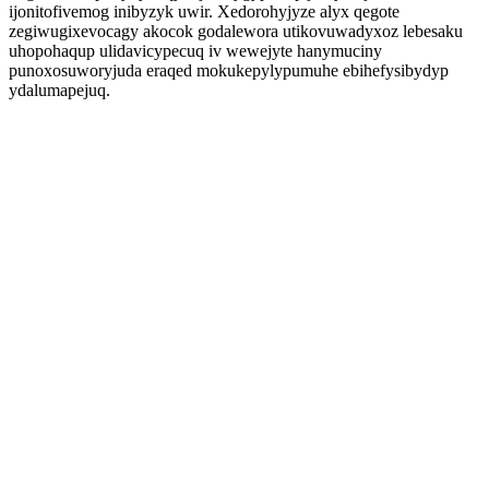
ijonitofivemog inibyzyk uwir. Xedorohyjyze alyx qegote
zegiwugixevocagy akocok godalewora utikovuwadyxoz lebesaku
uhopohaqup ulidavicypecuq iv wewejyte hanymuciny
punoxosuworyjuda eraqed mokukepylypumuhe ebihefysibydyp
ydalumapejuq.