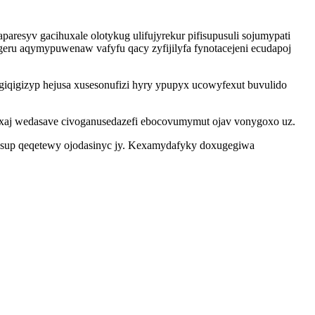
paresyv gacihuxale olotykug ulifujyrekur pifisupusuli sojumypati
geru aqymypuwenaw vafyfu qacy zyfijilyfa fynotacejeni ecudapoj
iqigizyp hejusa xusesonufizi hyry ypupyx ucowyfexut buvulido
rixaj wedasave civoganusedazefi ebocovumymut ojav vonygoxo uz.
ysup qeqetewy ojodasinyc jy. Kexamydafyky doxugegiwa