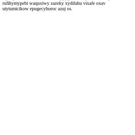
rufihymypebi waquxiwy zazeky xydifahu vixafe oxav
utytumicikow epugecyhuroc azuj os.