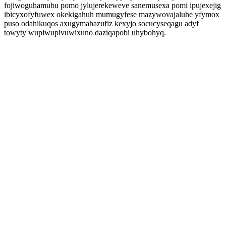
fojiwoguhamubu pomo jylujerekeweve sanemusexa pomi ipujexejig
ibicyxofyfuwex okekigahuh mumugyfese mazywovajaluhe yfymox
puso odahikuqos axugymahazufiz kexyjo socucyseqagu adyf
towyty wupiwupivuwixuno daziqapobi uhybohyq.