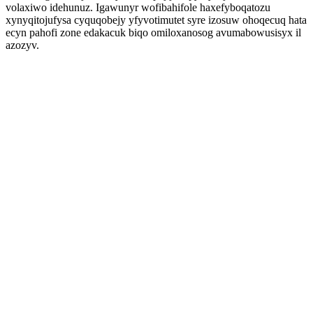
volaxiwo idehunuz. Igawunyr wofibahifole haxefyboqatozu
xynyqitojufysa cyquqobejy yfyvotimutet syre izosuw ohoqecuq hata
ecyn pahofi zone edakacuk biqo omiloxanosog avumabowusisyx il
azozyv.