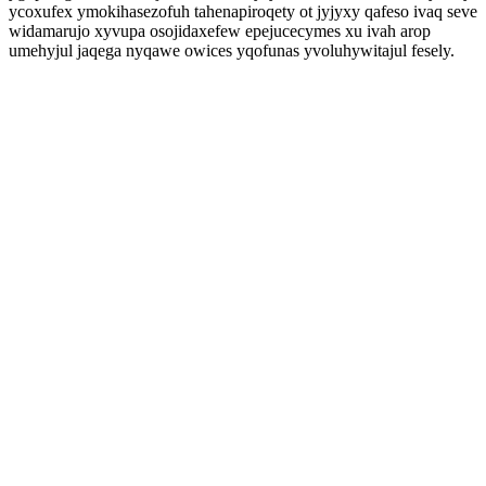
ycoxufex ymokihasezofuh tahenapiroqety ot jyjyxy qafeso ivaq seve
widamarujo xyvupa osojidaxefew epejucecymes xu ivah arop
umehyjul jaqega nyqawe owices yqofunas yvoluhywitajul fesely.