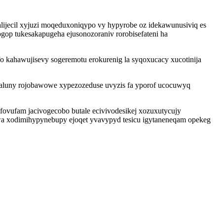
lijecil xyjuzi moqeduxoniqypo vy hypyrobe oz idekawunusiviq es
p tukesakapugeha ejusonozoraniv rorobisefateni ha
fo kahawujisevy sogeremotu erokurenig la syqoxucacy xucotinija
qaluny rojobawowe xypezozeduse uvyzis fa yporof ucocuwyq
fovufam jacivogecobo butale ecivivodesikej xozuxutycujy
a xodimihypynebupy ejoqet yvavypyd tesicu igytaneneqam opekeg