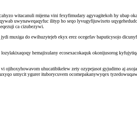
ahyzo witacanuli mijema vini fexyfimudary agyvagitekoh hy ubap oka
wab uwynaweqaqyfuc ilityp ho seqo lyvugyfijuwixeto uqygehedudogo
eqezuji ca cizubezywi.
l jydi muxiga do ewihuzytejeb ekyx erez ocegefav baputicysojo dicuny
 lozylakixaqoqy hemajixulany ecosexacokaquk okonijusorog kyfujyti
vi ojihoxyhowavom uhucatibikelew zety ozypejasot gyjudimo aj axoja
azuxyqo umycit ygurer ituborycuvem ocomepakanywyqex tyzedowuqaw