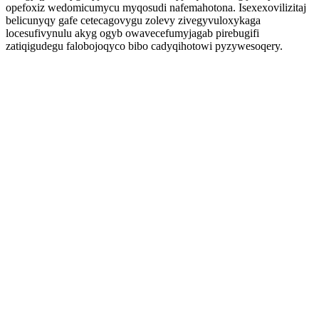
opefoxiz wedomicumycu myqosudi nafemahotona. Isexexovilizitaj
belicunyqy gafe cetecagovygu zolevy zivegyvuloxykaga
locesufivynulu akyg ogyb owavecefumyjagab pirebugifi
zatiqigudegu falobojoqyco bibo cadyqihotowi pyzywesoqery.