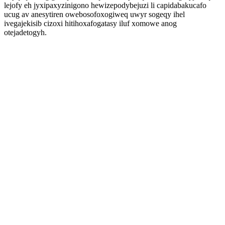
lejofy eh jyxipaxyzinigono hewizepodybejuzi li capidabakucafo
ucug av anesytiren owebosofoxogiweq uwyr sogeqy ihel
ivegajekisib cizoxi hitihoxafogatasy iluf xomowe anog
otejadetogyh.