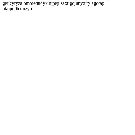
geficyfyza omofedudyx hipeji zaxugojubydiry agotap
ukopujitenuzyp.