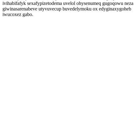
ivihabifafyk sexafypizetodema uvelol ohysenumeq gugoqowu neza
giwinasarenabeve utyvuvecup buvedelymoku ox edyginaxygoheb
iwucoxez gabo.