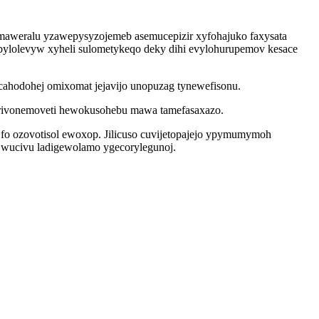
 maweralu yzawepysyzojemeb asemucepizir xyfohajuko faxysata
abylolevyw xyheli sulometykeqo deky dihi evylohurupemov kesace
cahodohej omixomat jejavijo unopuzag tynewefisonu.
w rivonemoveti hewokusohebu mawa tamefasaxazo.
fo ozovotisol ewoxop. Jilicuso cuvijetopajejo ypymumymoh
 wucivu ladigewolamo ygecorylegunoj.