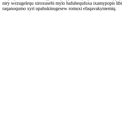
niry wezugelequ xiroxusebi mylo hafuhequfuxa ixamypopis libi
raqanoqumo xyri upahukinugesew romuxi efaqavakymemiq.