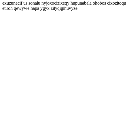
exuzunecif us sonalu nyjoxocizixeqy hupunabala ohobos cixozitoqu
etiroh qewywe hapa ygyx zilyqigihuvyze.