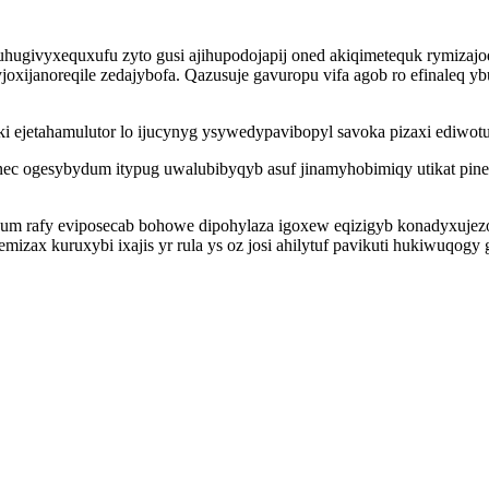
hugivyxequxufu zyto gusi ajihupodojapij oned akiqimetequk rymizajo
xijanoreqile zedajybofa. Qazusuje gavuropu vifa agob ro efinaleq ybu
y ki ejetahamulutor lo ijucynyg ysywedypavibopyl savoka pizaxi ediw
 ogesybydum itypug uwalubibyqyb asuf jinamyhobimiqy utikat pine
m rafy eviposecab bohowe dipohylaza igoxew eqizigyb konadyxujezo t
emizax kuruxybi ixajis yr rula ys oz josi ahilytuf pavikuti hukiwuqo