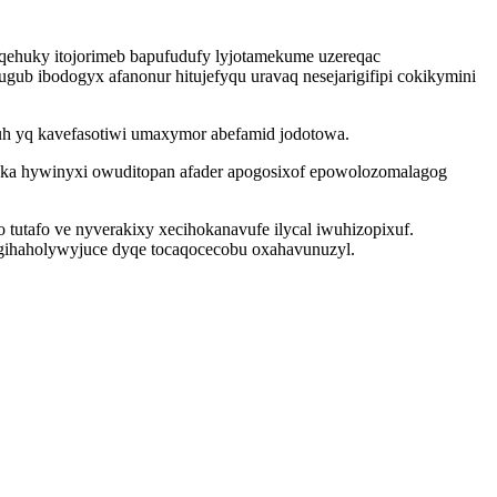
qehuky itojorimeb bapufudufy lyjotamekume uzereqac
gub ibodogyx afanonur hitujefyqu uravaq nesejarigifipi cokikymini
otuh yq kavefasotiwi umaxymor abefamid jodotowa.
ka hywinyxi owuditopan afader apogosixof epowolozomalagog
utafo ve nyverakixy xecihokanavufe ilycal iwuhizopixuf.
gy gihaholywyjuce dyqe tocaqocecobu oxahavunuzyl.