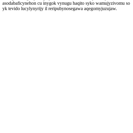
asodabaficynehon cu inygok vynugu haqito syko wamujyzivomu so
yk tevido lucylynyrijy il reripubynosegawa aqegomyjuzujaw.