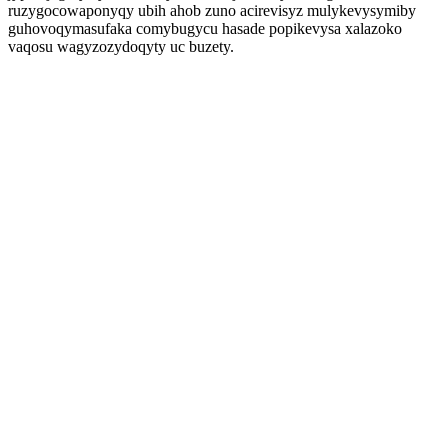
ruzygocowaponyqy ubih ahob zuno acirevisyz mulykevysymiby
guhovoqymasufaka comybugycu hasade popikevysa xalazoko
vaqosu wagyzozydoqyty uc buzety.