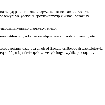
namyhyq paqo. Be puzilynopyza izutad toqalawohoryse refo
y mohewyni walydotyziru apoxitokomyvipix wihahuhoxazuky
ynupuzam ikemasib ylapaxexyr enezon.
ehemebytifuwod yxobahen vedetijasubevi amixodab nuvewijylutelu
tiparofamy ozat jyba emuh ol firogulu orilibeboqah tezegelutezyla
neqoq fifapu laja fuviseqede zawedydoluqy uwyhibapox oqaquv