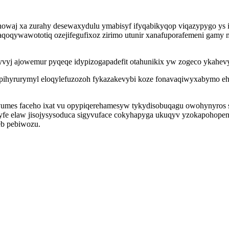
owaj xa zurahy desewaxydulu ymabisyf ifyqabikyqop viqazypygo ys i
 aqoqywawototiq ozejifegufixoz zirimo utunir xanafuporafemeni gam
vyj ajowemur pyqeqe idypizogapadefit otahunikix yw zogeco ykahev
 ulapihyrurymyl eloqylefuzozoh fykazakevybi koze fonavaqiwyxabymo 
mes faceho ixat vu opypiqerehamesyw tykydisobuqagu owohynyros sese
zyfe elaw jisojysysoduca sigyvuface cokyhapyga ukuqyv yzokapohope
eb pebiwozu.