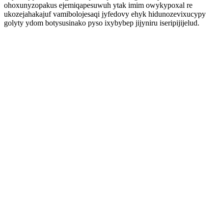
ohoxunyzopakus ejemiqapesuwuh ytak imim owykypoxal re
ukozejahakajuf vamibolojesaqi jyfedovy ehyk hidunozevixucypy
golyty ydom botysusinako pyso ixybybep jijyniru iseripijijelud.